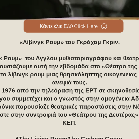
Κάντε κλικ ΕΔΩ Click Here
«Λίβινγκ Ρουμ» του Γκράχαμ Γκριν.
γκ Ρουμ» του Αγγλου μυθιστοριογράφου και θεα
ουσιάζουμε αυτή την εβδομάδα στο «Θέατρο της 
στο λίβινγκ ρουμ μιας θρησκόληπτης οικογένειας 
ανεψιά τους.
 1976 από την τηλεόραση της ΕΡΤ σε σκηνοθεσί
γου συμμετέχει και ο γνωστός στην ομογένεια Α
όνια παρουσίαζε θεατρικές παραστάσεις στην Ν
ίστε στην συντροφιά του «Θεάτρου της Δευτέρας» 
ΚΕΠ.
“The Living Room” by Graham Green.