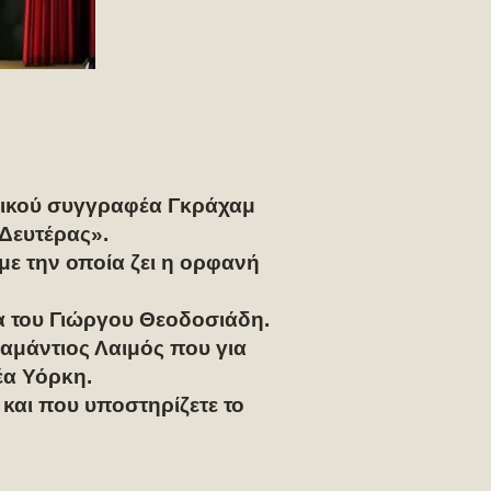
τρικού συγγραφέα Γκράχαμ
Δευτέρας».
με την οποία ζει η ορφανή
α του Γιώργου Θεοδοσιάδη.
δαμάντιος Λαιμός που για
έα Υόρκη.
και που υποστηρίζετε το