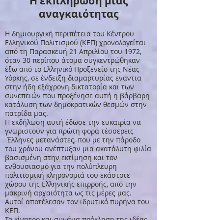
Η εκπλήρωση μιάς
αναγκαιότητας
Η δημιουργική περιπέτεια του Κέντρου
Ελληνικού Πολιτισμού (ΚΕΠ) χρονολογείται
από τη Παρασκευή 21 Απριλίου του 1972,
όταν 30 περίπου άτομα συγκεντρώθηκαν
έξω από το Ελληνικό Προξενείο της Νέας
Υόρκης, σε ένδειξη διαμαρτυρίας ενάντια
στην ήδη εξάχρονη δικτατορία και των
συνεπειών που προξένησε αυτή η βάρβαρη
κατάλυση των δημοκρατικών θεσμών στην
πατρίδα μας.
Η εκδήλωση αυτή έδωσε την ευκαιρία να
γνωριστούν για πρώτη φορά τέσσερεις
Έλληνες μετανάστες, που με την πάροδο
του χρόνου ανέπτυξαν μια ακατάλυτη φιλία
βασισμένη στην εκτίμηση και τον
ενθουσιασμό για την πολύπλευρη
πολιτισμική κληρονομιά του εκάστοτε
χώρου της Ελληνικής επιρροής, από την
μακρινή αρχαιότητα ως τις μέρες μας.
Αυτοί αποτέλεσαν τον ιδρυτικό πυρήνα του
ΚΕΠ.
Το κίνητρο και συνάμα πρόκληση της ιδέας