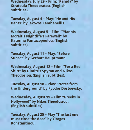
Wednesday, July 29 – Film: “Panida” by
Stratoula Theodoratou. (English
subtitles).
Tuesday, August 4 – Play: “He and His
Pants” by Iakovos Kambanellis.
Wednesday, August 5 – Film: "Yiannis
Moraitis Nightlife's Farewell" by
Katerina Pantazopoulou. (English
subtitles).
Tuesday, August 11 – Play: “Before
Sunset” by Gerhart Hauptmann.
Wednesday, August 12 – Film: “For a Red
Shirt” by Dimitris Spyrou and Nikos
Theodosiou. (English subtitles).
Tuesday, August 18 – Play: “Notes from
the Underground” by Fyodor Dostoevsky.
Wednesday, August 19 – Film “Greeks in
Hollywood” by Nikos Theodosiou.
(English subtitles).
Tuesday, August 25 – Play “The last one
must close the door” by Yiorgos
Konstantinou.