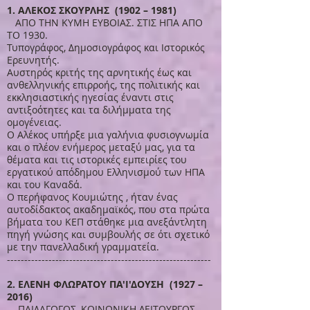
1. ΑΛΕΚΟΣ ΣΚΟΥΡΛΗΣ (1902 – 1981)
ΑΠΟ ΤΗΝ ΚΥΜΗ ΕΥΒΟΙΑΣ. ΣΤΙΣ ΗΠΑ ΑΠΟ
ΤΟ 1930.
Τυπογράφος, Δημοσιογράφος και Ιστορικός
Ερευνητής.
Αυστηρός κριτής της αρνητικής έως και
ανθελληνικής επιρροής, της πολιτικής και
εκκλησιαστικής ηγεσίας έναντι στις
αντιξοότητες και τα διλήμματα της
ομογένειας.
Ο Αλέκος υπήρξε μια γαλήνια φυσιογνωμία
και ο πλέον ενήμερος μεταξύ μας, για τα
θέματα και τις ιστορικές εμπειρίες του
εργατικού απόδημου Ελληνισμού των ΗΠΑ
και του Καναδά.
Ο περήφανος Κουμιώτης , ήταν ένας
αυτοδίδακτος ακαδημαϊκός, που στα πρώτα
βήματα του ΚΕΠ στάθηκε μια ανεξάντλητη
πηγή γνώσης και συμβουλής σε ότι σχετικό
με την πανελλαδική γραμματεία.
-----------------------------------------------------------
2. ΕΛΕΝΗ ΦΛΩΡΑΤΟΥ ΠΑ'Ι'ΔΟΥΣΗ (1927 –
2016)
ΠΑΙΔΑΓΩΓΟΣ, ΚΟΙΝΩΝΙΚΗ ΛΕΙΤΟΥΡΓΟΣ,