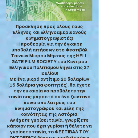
Πρόσκληση προς όλους τους
Έλληνες και Ελληνοαμερικανούς
κινηματογραφιστές!
Η προθεσμία για την έγκαιρη
υποβολή αιτήσεων στο Φεστιβάλ
Ταινιών Μικρού Μήκους της HELL
GATE FILM SOCIETY του Κεντρου
Ελληνικου Πολιτισμου λήγει στις 27
Ιουλίου!
Με ένα μικρό αντίτιμο 20 δολαρίων
(15 δολάρια για φοιτητές), θα έχετε
την ευκαιρία να προβάλετε την
ταινία σας μπροστά σε ένα ζωντανό
κοινό από λάτρεις του
κινηματογράφου και μέλη της
κοινότητας της Αστόρια.
Αν έχετε γυρίσει ταινία, γνωρίζετε
κάποιον που έχει γυρίσει ή θέλετε να
γυρίσετε ταινία, το ΦΕΣΤΙΒΑΛ ΤΟΥ