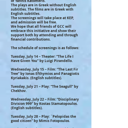
of Yannis Katomeris.
The plays are in Greek without English
subtitles. The films are in Greek with
English subtitles.
The screenings will take place at KEP,
and admission will be free.
We hope that all friends of GCC will
embrace this initiative and show their
support both by attending and through
financial contributions.
The schedule of screenings is as follows:
Tuesday, July 14 – Theater: “The Life I
Have Given You” by Luigi Pirandello.
Wednesday, July 15 – Film: “The Last Fir
Tree” by Ionas Efthymios and Panagiotis
Kyriakakis. (English subtitles).
Tuesday, July 21 – Play: “The Seagull” by
Chekhov.
Wednesday, July 22 – Film: “Disciplinary
Division 999” by Kostas Stamatopoulos.
(English subtitles).
Tuesday, July 28 – Play: ¨Pelopidas the
good citizen” by Mimis Fotopoulos.