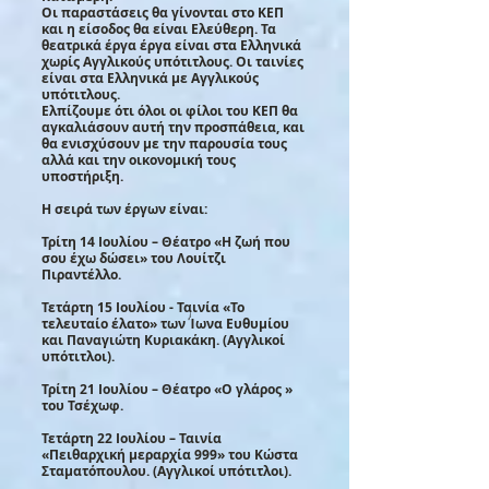
Οι παραστάσεις θα γίνονται στο ΚΕΠ
και η είσοδος θα είναι Ελεύθερη. Τα
θεατρικά έργα έργα είναι στα Ελληνικά
χωρίς Αγγλικούς υπότιτλους. Οι ταινίες
είναι στα Ελληνικά με Αγγλικούς
υπότιτλους.
Ελπίζουμε ότι όλοι οι φίλοι του ΚΕΠ θα
αγκαλιάσουν αυτή την προσπάθεια, και
θα ενισχύσουν με την παρουσία τους
αλλά και την οικονομική τους
υποστήριξη.
Η σειρά των έργων είναι:
Τρίτη 14 Ιουλίου – Θέατρο «Η ζωή που
σου έχω δώσει» του Λουίτζι
Πιραντέλλο.
Τετάρτη 15 Ιουλίου - Ταινία «Το
τελευταίο έλατο» των Ίωνα Ευθυμίου
και Παναγιώτη Κυριακάκη. (Αγγλικοί
υπότιτλοι).
Τρίτη 21 Ιουλίου – Θέατρο «Ο γλάρος »
του Τσέχωφ.
Τετάρτη 22 Ιουλίου – Ταινία
«Πειθαρχική μεραρχία 999» του Κώστα
Σταματόπουλου. (Αγγλικοί υπότιτλοι).