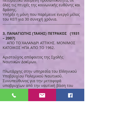
πεισματικά δοσμένη προσωπικότητα, σε
όλες τις πτυχές της κοινωνικής ευθύνης και
δράσης.
Υπήρξε η μόνη που παρέμεινε ενεργό μέλος
του ΚΕΠ για 30 συνεχή χρόνια.
-----------------------------------------------------------
3. ΠΑΝΑΓΙΩΤΗΣ (ΤΑΚΗΣ) ΠΕΤΡΑΚΟΣ (1931
– 2007)
ΑΠΟ ΤΟ ΧΑΛΑΝΔΡΙ ΑΤΤΙΚΗΣ. ΜΟΝΙΜΟΣ
ΚΑΤΟΙΚΟΣ ΗΠΑ ΑΠΟ ΤΟ 1962.
Αριστούχος απόφοιτος της Σχολής
Ναυτικών Δοκίμων.
Πλωτάρχης στην υπηρεσία του Ελληνικού
Υποβρυχίου Πολεμικού Ναυτικού.
Συνυπεύθυνος για την μεταφορά
υποβρυχίων από την ναυτική βάση του
New London, Connecticut, στην Ελλάδα.
Από το 1971 έως το 1974 υπήρξε η φωνή της
‘ΕΛΕΥΘΕΡΗΣ ΦΩΝΗΣ’, ενός Κυριακάτικου
αντιχουντικού ραδιοφωνικού
προγράμματος, με την συνεργασία του