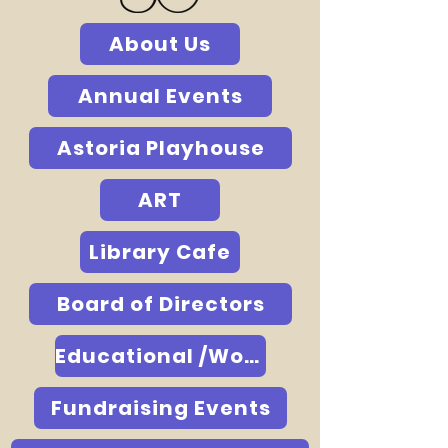
About Us
Annual Events
Astoria Playhouse
ART
Library Cafe
Board of Directors
Educational /Workshops/GREEK DANCING
Fundraising Events