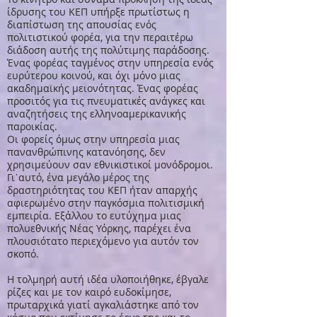
ίδρυσης του ΚΕΠ υπήρξε πρωτίστως η
διαπίστωση της απουσίας ενός
πολιτιστικού φορέα, για την περαιτέρω
διάδοση αυτής της πολύτιμης παράδοσης.
Ένας φορέας ταγμένος στην υπηρεσία ενός
ευρύτερου κοινού, και όχι μόνο μιας
ακαδημαϊκής μειονότητας. Ένας φορέας
προσιτός για τις πνευματικές ανάγκες και
αναζητήσεις της ελληνοαμερικανικής
παροικίας.
Οι φορείς όμως στην υπηρεσία μιας
πανανθρώπινης κατανόησης, δεν
χρησιμεύουν σαν εθνικιστικοί μονόδρομοι.
Γι᾽αυτό, ένα μεγάλο μέρος της
δραστηριότητας του ΚΕΠ ήταν απαρχής
αφιερωμένο στην παγκόσμια πολιτισμική
εμπειρία. Εξάλλου το ευτύχημα μιας
πολυεθνικής Νέας Υόρκης, παρέχει ένα
πλουσιότατο περιεχόμενο για αυτόν τον
σκοπό.
Η τολμηρή αυτή ιδέα υλοποιήθηκε, έβγαλε
ρίζες και με τον καιρό ευδοκίμησε,
πρωταρχικά γιατί αγκαλιάστηκε από τον