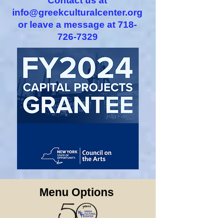
Contact us at
info@greekculturalcenter.org
or leave a message at
718-
726-7329
Menu Options