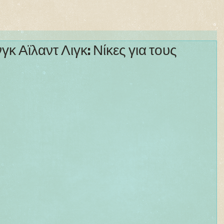
νγκ Αϊλαντ Λιγκ: Νίκες για τους