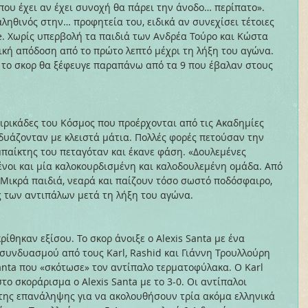
που έχει αν έχει συνοχή θα πάρει την άνοδο… περίπατο». 
αληθινός στην… προφητεία του, ειδικά αν συνεχίσει τέτοιες 
le. Χωρίς υπερβολή τα παιδιά των Ανδρέα Τούρο και Κώστα 
κή απόδοση από το πρώτο λεπτό μέχρι τη λήξη του αγώνα. 
η το σκορ θα ξέφευγε παραπάνω από τα 9 που έβαλαν στους 
σιρικάδες του Κόσμος που προέρχονται από τις Ακαδημίες 
υάζονταν με κλειστά μάτια. Πολλές φορές πετούσαν την 
παίκτης του πεταγόταν και έκανε φάση. «Δουλεμένες 
ένοι και μία καλοκουρδισμένη και καλοδουλεμένη ομάδα. Από 
 Μικρά παιδιά, νεαρά και παίζουν τόσο σωστό ποδόσφαιρο, 
ς των αντιπάλων μετά τη λήξη του αγώνα.
ρίθηκαν εξίσου. Το σκορ άνοιξε ο Alexis Santa με ένα 
συνδυασμού από τους Karl, Rashid και Γιάννη Τρουλλούρη 
Santa που «σκότωσε» τον αντίπαλο τερματοφύλακα. Ο Karl 
στο σκοράρισμα ο Alexis Santa με το 3-0. Οι αντίπαλοι 
 της επανάληψης για να ακολουθήσουν τρία ακόμα ελληνικά 