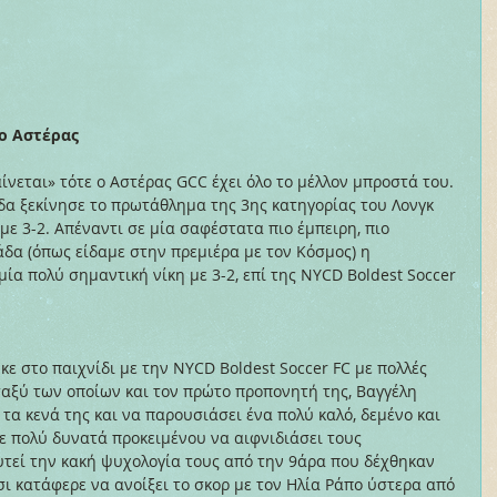
ο Αστέρας
ίνεται» τότε ο Αστέρας GCC έχει όλο το μέλλον μπροστά του. 
α ξεκίνησε το πρωτάθλημα της 3ης κατηγορίας του Λονγκ 
 με 3-2. Απέναντι σε μία σαφέστατα πιο έμπειρη, πιο 
δα (όπως είδαμε στην πρεμιέρα με τον Κόσμος) η 
ία πολύ σημαντική νίκη με 3-2, επί της NYCD Boldest Soccer 
κε στο παιχνίδι με την NYCD Boldest Soccer FC με πολλές 
αξύ των οποίων και τον πρώτο προπονητή της, Βαγγέλη 
τα κενά της και να παρουσιάσει ένα πολύ καλό, δεμένο και 
ε πολύ δυνατά προκειμένου να αιφνιδιάσει τους 
υτεί την κακή ψυχολογία τους από την 9άρα που δέχθηκαν 
σι κατάφερε να ανοίξει το σκορ με τον Ηλία Ράπο ύστερα από 