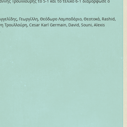
Γιάννης Τρουλλούρης το 5-1 και το τελικό 6-1 διαμόρφωσε ο 
γγελίδης, Γεωργίλλη, Θεόδωρο Λαμπαδάριο, Θεοτοκά, Rashid, 
η Τρουλλούρη, Cesar Karl Germain, David, Souni, Alexis 
.