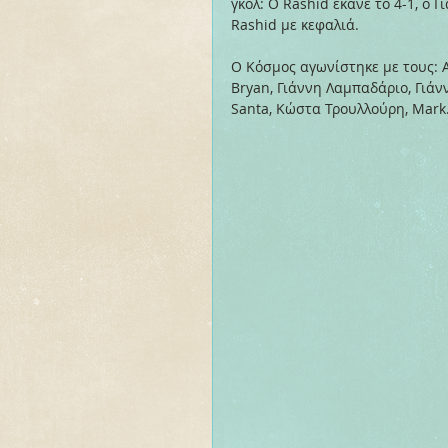
γκολ: Ο Rashid έκανε το 4-1, ο 
Rashid με κεφαλιά.
Ο Κόσμος αγωνίστηκε με τους: Α
Bryan, Γιάννη Λαμπαδάριο, Γιάνν
Santa, Κώστα Τρουλλούρη, Mark