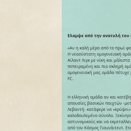
Ελαμψε από την ανατολή του 
«Αν η καλή μέρα από το πρωί φα
Η νεοσύστατη ομογενειακή ομάδ
Αϊλαντ Λιγκ με νίκη και μάλιστα
πεπειραμένη και πιο σκληρή ομά
ομογενειακή μας ομάδα πέτυχε μ
FC.
Η ελληνική ομάδα αν και κατέβη
απουσίες βασικών παιχτών -μετ
Λεβαντή- κατάφερε να «κρύψει» 
καλοδουλεμένο σύνολο. Ξεκίνησ
αστυνομικούς και να εκμεταλλε
από τον Κόσμος Γιουνάιτεντ. Ετ