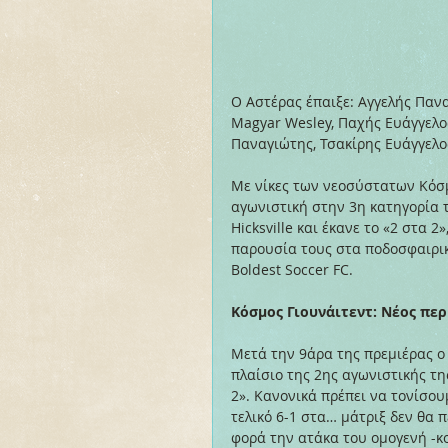
Ο Αστέρας έπαιξε: Αγγελής Πανα
Magyar Wesley, Παχής Ευάγγελο
Παναγιώτης, Τσακίρης Ευάγγελο
Με νίκες των νεοσύστατων Κόσμ
αγωνιστική στην 3η κατηγορία τ
Hicksville και έκανε το «2 στα 
παρουσία τους στα ποδοσφαιρικ
Boldest Soccer FC.
Κόσμος Γιουνάιτεντ: Νέος περ
Μετά την 9άρα της πρεμιέρας ο Κ
πλαίσιο της 2ης αγωνιστικής της
2». Κανονικά πρέπει να τονίσου
τελικό 6-1 στα… μάτριξ δεν θα 
φορά την ατάκα του ομογενή -κ