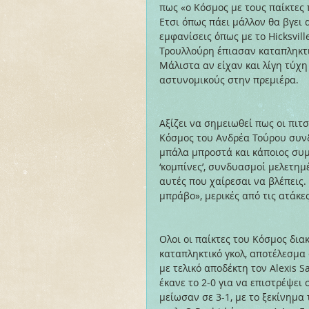
πως «ο Κόσμος με τους παίκτες 
Ετσι όπως πάει μάλλον θα βγει 
εμφανίσεις όπως με το Hicksvil
Τρουλλούρη έπιασαν καταπληκτι
Μάλιστα αν είχαν και λίγη τύχ
αστυνομικούς στην πρεμιέρα.
Αξίζει να σημειωθεί πως οι πιτ
Κόσμος του Ανδρέα Τούρου συνδ
μπάλα μπροστά και κάποιος συμ
‘κομπίνες’, συνδυασμοί μελετημ
αυτές που χαίρεσαι να βλέπεις.
μπράβο», μερικές από τις ατάκε
Ολοι οι παίκτες του Κόσμος διακ
καταπληκτικό γκολ, αποτέλεσμα 
με τελικό αποδέκτη τον Alexis 
έκανε το 2-0 για να επιστρέψει 
μείωσαν σε 3-1, με το ξεκίνημα