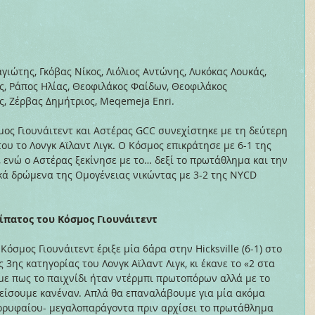
γιώτης, Γκόβας Νίκος, Λιόλιος Αντώνης, Λυκόκας Λουκάς, 
ς, Ράπος Ηλίας, Θεοφιλάκος Φαίδων, Θεοφιλάκος 
ς, Ζέρβας Δημήτριος, Meqemeja Enri.
ος Γιουνάιτεντ και Αστέρας GCC συνεχίστηκε με τη δεύτερη 
ου το Λονγκ Αϊλαντ Λιγκ. Ο Κόσμος επικράτησε με 6-1 της 
2», ενώ ο Αστέρας ξεκίνησε με το… δεξί το πρωτάθλημα και την 
ά δρώμενα της Ομογένειας νικώντας με 3-2 της NYCD 
ίπατος του Κόσμος Γιουνάιτεντ
όσμος Γιουνάιτεντ έριξε μία 6άρα στην Hicksville (6-1) στο 
 3ης κατηγορίας του Λονγκ Αϊλαντ Λιγκ, κι έκανε το «2 στα 
με πως το παιχνίδι ήταν ντέρμπι πρωτοπόρων αλλά με το 
πείσουμε κανέναν. Απλά θα επαναλάβουμε για μία ακόμα 
ορυφαίου- μεγαλοπαράγοντα πριν αρχίσει το πρωτάθλημα 