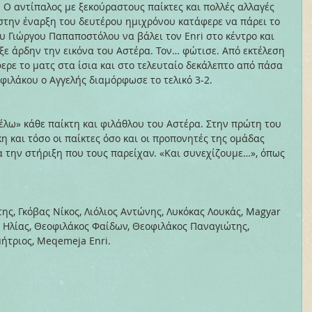
Ο αντίπαλος με ξεκούραστους παίκτες και πολλές αλλαγές 
 στην έναρξη του δευτέρου ημιχρόνου κατάφερε να πάρει το 
υ Γιώργου Παπαποστόλου να βάλει τον Enri στο κέντρο και 
ξε άρδην την εικόνα του Αστέρα. Τον… φώτισε. Από εκτέλεση 
ρε το ματς στα ίσια και στο τελευταίο δεκάλεπτο από πάσα 
φιλάκου ο Αγγελής διαμόρφωσε το τελικό 3-2.
έλω» κάθε παίκτη και φιλάθλου του Αστέρα. Στην πρώτη του 
η και τόσο οι παίκτες όσο και οι προπονητές της ομάδας 
α την στήριξη που τους παρείχαν. «Και συνεχίζουμε…», όπως 
ς, Γκόβας Νίκος, Λιόλιος Αντώνης, Λυκόκας Λουκάς, Magyar 
ς Ηλίας, Θεοφιλάκος Φαίδων, Θεοφιλάκος Παναγιώτης, 
ήτριος, Meqemeja Enri.