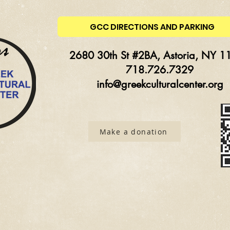
GCC DIRECTIONS AND PARKING
2680 30th St #2BA, Astoria, NY 1
718.726.7329
info@greekculturalcenter.org
Make a donation